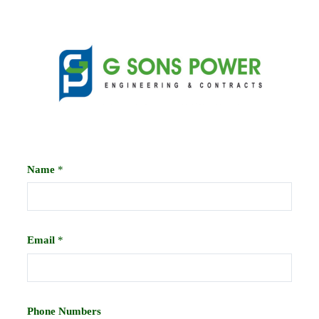
Name
*
Email
*
Phone Numbers