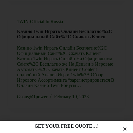
1WIN Official In Russia
Казино 1win Играть Онлайн Бесплатно%2C
Официальный Сайт%2C Скачать Клиен
Казино 1win Играть Онлайн Бесплатно%2C
Официальный Сайт%2C Скачать Клиент
Казино 1win Играть Онлайн На Официальном
Сайте%2C Бесплатно же На Деньги в Игровые
Автоматы%2C Скачать Клиент Content
подробный Анализ Игр и 1win%3A Обзор
Игрового Ассортимента “зарегистрироваться В
Онлайн Казино 1win Бонусы…
Gsons@1power
February 19, 2023
GET YOUR FREE QUOTE…!