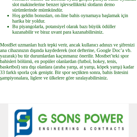
slot makinelerine benzer işlevsellikteki slotların demo
sürümlerinde mümkündür.
Hoş geldin bonusları, on-line bahis oynamaya başlamak için
harika bir yoldur.
Bu piyangolarla, potansiyel olarak bazı büyük ödüller
kazanabilir ve biraz uvant para kazanabilirsiniz.
MostBet uzmanları hızlı tepki verir, ancak kullanıcı adınızı ve şifrenizi
ana cihazınızın dışında kaydederek (not defterine, Google Doc’a vb.
yazarak) bu tür durumlardan kaçınmanız önerilir. Mostbet’teki spor
bahisleri bölümü, en popüler olanlardan (futbol, hokey, tenis,
basketbol) sıra dışı olanlara (araba yarışı, at yarışı, köpek yarışı) kadar
33 farklı sporla çok geniştir. Bir spor seçtikten sonra, bahis listesini
şampiyonalara, liglere ve ülkelere göre sıralayabilirsiniz.