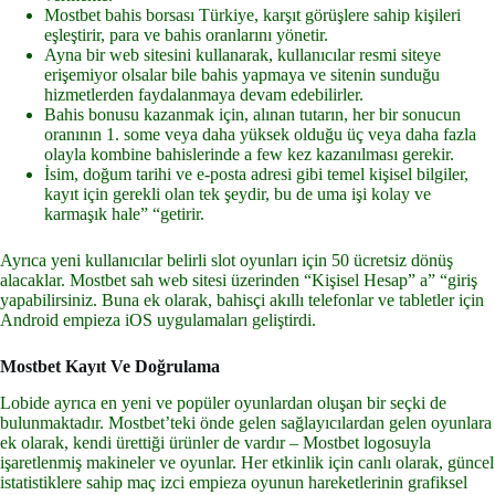
Mostbet bahis borsası Türkiye, karşıt görüşlere sahip kişileri
eşleştirir, para ve bahis oranlarını yönetir.
Ayna bir web sitesini kullanarak, kullanıcılar resmi siteye
erişemiyor olsalar bile bahis yapmaya ve sitenin sunduğu
hizmetlerden faydalanmaya devam edebilirler.
Bahis bonusu kazanmak için, alınan tutarın, her bir sonucun
oranının 1. some veya daha yüksek olduğu üç veya daha fazla
olayla kombine bahislerinde a few kez kazanılması gerekir.
İsim, doğum tarihi ve e-posta adresi gibi temel kişisel bilgiler,
kayıt için gerekli olan tek şeydir, bu de uma işi kolay ve
karmaşık hale” “getirir.
Ayrıca yeni kullanıcılar belirli slot oyunları için 50 ücretsiz dönüş
alacaklar. Mostbet sah web sitesi üzerinden “Kişisel Hesap” a” “giriş
yapabilirsiniz. Buna ek olarak, bahisçi akıllı telefonlar ve tabletler için
Android empieza iOS uygulamaları geliştirdi.
Mostbet Kayıt Ve Doğrulama
Lobide ayrıca en yeni ve popüler oyunlardan oluşan bir seçki de
bulunmaktadır. Mostbet’teki önde gelen sağlayıcılardan gelen oyunlara
ek olarak, kendi ürettiği ürünler de vardır – Mostbet logosuyla
işaretlenmiş makineler ve oyunlar. Her etkinlik için canlı olarak, güncel
istatistiklere sahip maç izci empieza oyunun hareketlerinin grafiksel