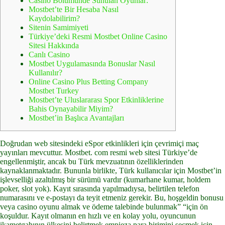
Casino Bölümünde Sunulan Oyunlar:
Mostbet’te Bir Hesaba Nasıl
Kaydolabilirim?
Sitenin Samimiyeti
Türkiye’deki Resmi Mostbet Online Casino
Sitesi Hakkında
Canlı Casino
Mostbet Uygulamasında Bonuslar Nasıl
Kullanılır?
Online Casino Plus Betting Company
Mostbet Turkey
Mostbet’te Uluslararası Spor Etkinliklerine
Bahis Oynayabilir Miyim?
Mostbet’in Başlıca Avantajları
Doğrudan web sitesindeki eSpor etkinlikleri için çevrimiçi maç
yayınları mevcuttur. Mostbet. com resmi web sitesi Türkiye’de
engellenmiştir, ancak bu Türk mevzuatının özelliklerinden
kaynaklanmaktadır. Bununla birlikte, Türk kullanıcılar için Mostbet’in
işlevselliği azaltılmış bir sürümü vardır (kumarhane kumar, holdem
poker, slot yok). Kayıt sırasında yapılmadıysa, belirtilen telefon
numarasını ve e-postayı da teyit etmeniz gerekir. Bu, hoşgeldin bonusu
veya casino oyunu almak ve ödeme talebinde bulunmak” “için ön
koşuldur. Kayıt olmanın en hızlı ve en kolay yolu, oyuncunun
ikametgahının ülkesini belirtmek empieza para birimini seçmek için