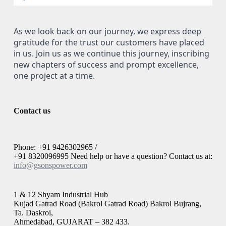
As we look back on our journey, we express deep
gratitude for the trust our customers have placed
in us. Join us as we continue this journey, inscribing
new chapters of success and prompt excellence,
one project at a time.
Contact us
Phone: +91 9426302965 /
+91 8320096995 Need help or have a question? Contact us at:
info@gsonspower.com
1 & 12 Shyam Industrial Hub
Kujad Gatrad Road (Bakrol Gatrad Road) Bakrol Bujrang,
Ta. Daskroi,
Ahmedabad, GUJARAT – 382 433.