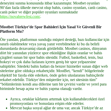
deneyimi sunma konusunda itibar kazanmıştır. Mostbet oyunları
90’dan fazla ülkede mevcut olup bahis, casino oyunları, canlı casino,
canlı poker ve diğer popüler oyunları sunmaktadır
https://novabrewfest.com/
.
Mostbet Türkiye’de Spor Bahisleri Için Yasal Ve Güvenli Bir
Platform Mu?
Öte yandan, platformun sunduğu müşteri desteği, bazı kullanıcılar için
sınırlı olabilmekte veya yavaş yanıt verebilmekte ki bu da belirli
durumlarda dezavantaj olarak görülebilir. Mostbet casinos, dünyanın
dört bir yanından yüzlerce spor etkinliğine ilişkin oranlar ve bahis
çizgileri sunan bir spor bahis sitesidir. Futbol, ​​basketbol, ​​tenis, buz
hokeyi ve çok daha fazlasını içeren geniş bir spor yelpazesine
sahiptirler. Sitedeki bahis hatları da benzer hizmetler sunan diğer web
sitelerine göre oldukça rekabetçidir. MostBet, “kendi” bölgelerinde
objektif bir fayda elde ederken, önde gelen uluslararası bahisçilerle
rekabet edebilir. Türkiye’den müşteriler için, net sitesinin tüm”
“bölümlerinin kendi ana dillerine tam bir çevirisi vardır ve yerel para
biriminde hesap açma ve bahis yapma olanağı vardır.
Ayrıca, ortaklar kârlarını artırmak için kullanabilecekleri özel
promosyonlara ve bonuslara erişim elde ederler.
Mevcut başka sosyal ağlar de uma var, ancak Türkiye’de az