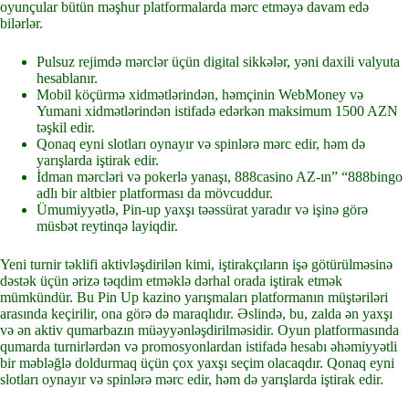
oyunçular bütün məşhur platformalarda mərc etməyə davam edə
bilərlər.
Pulsuz rejimdə mərclər üçün digital sikkələr, yəni daxili valyuta
hesablanır.
Mobil köçürmə xidmətlərindən, həmçinin WebMoney və
Yumani xidmətlərindən istifadə edərkən maksimum 1500 AZN
təşkil edir.
Qonaq eyni slotları oynayır və spinlərə mərc edir, həm də
yarışlarda iştirak edir.
İdman mərcləri və pokerlə yanaşı, 888casino AZ-ın” “888bingo
adlı bir altbier platforması da mövcuddur.
Ümumiyyətlə, Pin-up yaxşı təəssürat yaradır və işinə görə
müsbət reytinqə layiqdir.
Yeni turnir təklifi aktivləşdirilən kimi, iştirakçıların işə götürülməsinə
dəstək üçün ərizə təqdim etməklə dərhal orada iştirak etmək
mümkündür. Bu Pin Up kazino yarışmaları platformanın müştəriləri
arasında keçirilir, ona görə də maraqlıdır. Əslində, bu, zalda ən yaxşı
və ən aktiv qumarbazın müəyyənləşdirilməsidir. Oyun platformasında
qumarda turnirlərdən və promosyonlardan istifadə hesabı əhəmiyyətli
bir məbləğlə doldurmaq üçün çox yaxşı seçim olacaqdır. Qonaq eyni
slotları oynayır və spinlərə mərc edir, həm də yarışlarda iştirak edir.