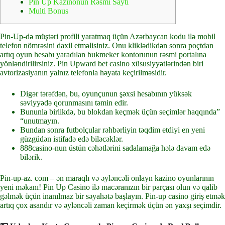
Pin Up Kazinonun Rəsmi Saytı
Multi Bonus
Pin-Up-də müştəri profili yaratmaq üçün Azərbaycan kodu ilə mobil
telefon nömrəsini daxil etməlisiniz. Onu kliklədikdən sonra poçtdan
artıq oyun hesabı yaradılan bukmeker kontorunun rəsmi portalına
yönləndirilirsiniz. Pin Upward bet casino xüsusiyyətlərindən biri
avtorizasiyanın yalnız telefonla həyata keçirilməsidir.
Digər tərəfdən, bu, oyunçunun şəxsi hesabının yüksək
səviyyədə qorunmasını təmin edir.
Bununla birlikdə, bu blokdan keçmək üçün seçimlər haqqında”
“unutmayın.
Bundan sonra futbolçular rəhbərliyin təqdim etdiyi en yeni
güzgüdən istifadə edə biləcəklər.
888casino-nun üstün cəhətlərini sadalamağa hələ davam edə
bilərik.
Pin-up-az. com – ən maraqlı və əyləncəli onlayn kazino oyunlarının
yeni məkanı! Pin Up Casino ilə macəranızın bir parçası olun və qalib
gəlmək üçün inanılmaz bir səyahətə başlayın. Pin-up casino giriş etmək
artıq çox asandır və əyləncəli zaman keçirmək üçün ən yaxşı seçimdir.