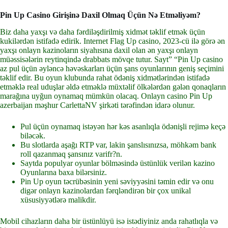
Pin Up Casino Girişinə Daxil Olmaq Üçün Nə Etməliyəm?
Biz daha yaxşı və daha fərdiləşdirilmiş xidmət təklif etmək üçün
kukilərdən istifadə edirik. Internet Flag Up casino, 2023-cü ilə görə ən
yaxşı onlayn kazinoların siyahısına daxil olan ən yaxşı onlayn
müəssisələrin reytinqində drabbats mövqe tutur. Sayt” “Pin Up casino
az pul üçün əyləncə həvəskarları üçün şans oyunlarının geniş seçimini
təklif edir. Bu oyun klubunda rahat ödəniş xidmətlərindən istifadə
etməklə real uduşlar əldə etməklə müxtəlif ölkələrdən gələn qonaqların
marağına uyğun oynamaq mümkün olacaq. Onlayn casino Pin Up
azerbaijan məşhur CarlettaNV şirkəti tərəfindən idarə olunur.
Pul üçün oynamaq istəyən hər kəs asanlıqla ödənişli rejimə keçə
biləcək.
Bu slotlarda aşağı RTP var, lakin şanslısınızsa, möhkəm bank
roll qazanmaq şansınız varifr?n.
Saytda populyar oyunlar bölməsində üstünlük verilən kazino
Oyunlarına baxa bilərsiniz.
Pin Up oyun təcrübəsinin yeni səviyyəsini təmin edir və onu
digər onlayn kazinolardan fərqləndirən bir çox unikal
xüsusiyyətlərə malikdir.
Mobil cihazların daha bir üstünlüyü isə istədiyiniz anda rahatlıqla və