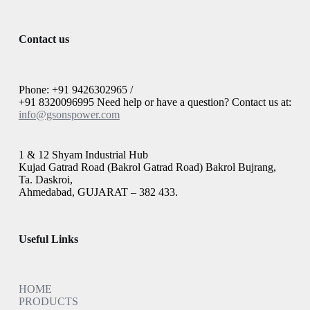
Contact us
Phone: +91 9426302965 /
+91 8320096995 Need help or have a question? Contact us at:
info@gsonspower.com
1 & 12 Shyam Industrial Hub
Kujad Gatrad Road (Bakrol Gatrad Road) Bakrol Bujrang,
Ta. Daskroi,
Ahmedabad, GUJARAT – 382 433.
Useful Links
HOME
PRODUCTS