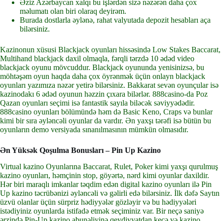
Əziz Azərbaycan xalqı bu işlərdən sizə nəzərən daha çox
məlumatı olan biri olaraq deyirəm.
Burada dostlarla əylənə, rahat valyutada depozit hesabları aça
bilərsiniz.
Kazinonun xüsusi Blackjack oyunları hissəsində Low Stakes Baccarat,
Multihand blackjack daxil olmaqla, fərqli tərzdə 10 ədəd video
blackjack oyunu mövcuddur. Blackjack oyununda yenisinizsə, bu
möhtəşəm oyun haqda daha çox öyrənmək üçün onlayn blackjack
oyunları yazımıza nəzər yetirə bilərsiniz. Bakkarat sevən oyunçular isə
kazinodakı 6 ədəd oyunun həzzin çıxara bilərlər. 888casino-da Poz
Qazan oyunları seçimi isə fantastik sayıla biləcək səviyyədədir.
888casino oyunları bölümündə həm də Basic Keno, Craps və bunlar
kimi bir sıra əyləncəli oyunlar da vardır. Ən yaxşı tərəfi isə bütün bu
oyunların demo versiyada sınanılmasının mümkün olmasıdır.
Ən Yüksək Qoşulma Bonusları – Pin Up Kazino
Virtual kazino Oyunlarına Baccarat, Rulet, Poker kimi yaxşı qurulmuş
kazino oyunları, həmçinin stop, göyərtə, nərd kimi oyunlar daxildir.
Hər biri maraqlı imkanlar təqdim edən digital kazino oyunları ilə Pin
Up kazino təcrübənizi əyləncəli və gəlirli edə bilərsiniz. İlk dəfə Saytın
üzvü olanlar üçün sürpriz hədiyyələr gözləyir və bu hədiyyələri
istədiyiniz oyunlarda istifadə etmək seçiminiz var. Bir neçə saniyə
ərzində Pin-Up kazino abunəliyinə qeydiyyatdan keçə və kazino