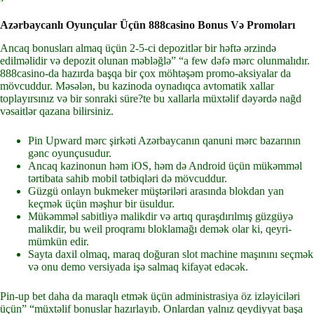
Azərbaycanlı Oyunçular Üçün 888casino Bonus Və Promoları
Ancaq bonusları almaq üçün 2-5-ci depozitlər bir həftə ərzində
edilməlidir və depozit olunan məbləğlə” “a few dəfə mərc olunmalıdır.
888casino-da hazırda başqa bir çox möhtəşəm promo-aksiyalar da
mövcuddur. Məsələn, bu kazinoda oynadıqca avtomatik xallar
toplayırsınız və bir sonraki süre?te bu xallarla müxtəlif dəyərdə nağd
vəsaitlər qazana bilirsiniz.
Pin Upward mərc şirkəti Azərbaycanın qanuni mərc bazarının
gənc oyunçusudur.
Ancaq kazinonun həm iOS, həm də Android üçün mükəmməl
tərtibata sahib mobil tətbiqləri də mövcuddur.
Güzgü onlayn bukmeker müştəriləri arasında blokdan yan
keçmək üçün məşhur bir üsuldur.
Mükəmməl sabitliyə malikdir və artıq quraşdırılmış güzgüyə
malikdir, bu weil proqramı bloklamağı demək olar ki, qeyri-
mümkün edir.
Sayta daxil olmaq, maraq doğuran slot machine maşınını seçmək
və onu demo versiyada işə salmaq kifayət edəcək.
Pin-up bet daha da maraqlı etmək üçün administrasiya öz izləyiciləri
üçün” “müxtəlif bonuslar hazırlayıb. Onlardan yalnız qeydiyyat başa