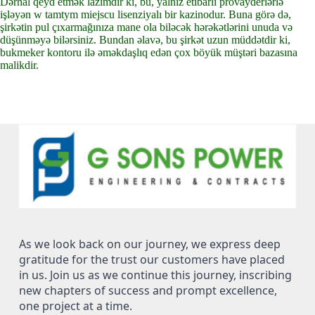
Dərhal qeyd etmək lazımdır ki, bu, yalnız etibarlı provayderlərlə
işləyən w tamtym miejscu lisenziyalı bir kazinodur. Buna görə də,
şirkətin pul çıxarmağınıza mane ola biləcək hərəkətlərini unuda və
düşünməyə bilərsiniz. Bundan əlavə, bu şirkət uzun müddətdir ki,
bukmeker kontoru ilə əməkdaşlıq edən çox böyük müştəri bazasına
malikdir.
As we look back on our journey, we express deep
gratitude for the trust our customers have placed
in us. Join us as we continue this journey, inscribing
new chapters of success and prompt excellence,
one project at a time.