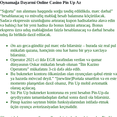
Oynamağa Dəyərmi Online Casino Pin Up Az
“Sığorta” nın alınması haqqında sorğu təsdiq edildikdə, mərc dərhal”
“hesablanacaq və müvafiq məbləğ hesab balansına köçürüləcək.
Sadəcə ekspressin uzunluğunu artıraraq kupon hadisələrinə əlavə edin
və bahisçi hər bir yeni hadisə ilə bonus faizini artıracaq. Bonus
ekspress üzrə uduş məbləğindən faizlə hesablanacaq və dərhal hesaba
uduş ilə birlikdə daxil ediləcək.
Ən azı gecə-gündüz pul mərc edə bilərsiniz – burada siz real pul
mükafatı qazana, həmçinin onu hər hansı bir şeyə xərcləyə
bilərsiniz.
Operator 2021-ci ildə EGR tərəfindən verilən və qumar
dünyasının Oskar mükafatı hesab olunan “İlin Kazino
Operatoru” mükafatını 3-cü dəfə əldə edib.
Bu bukmeker kontoru ölkənizdən olan oyunçuları qəbul etmir və
ya hazırda mövcud deyil.” “[newline]Portala smartfon və en este
momento planşetdən daxil olsanız, Pin Up mobil avtomatik
olaraq açılacaq.
Siz Pin Up bukmeker kontoruna en yeni hesabın Pin-Up-da
qeydiyyatını tamamladıqdan dərhal sonra daxil ola bilərsiniz.
Pinup kazino saytının bütün funksiyalarından istifadə etmək
üçün oyunçu avtorizasiyadan keçməlidir.