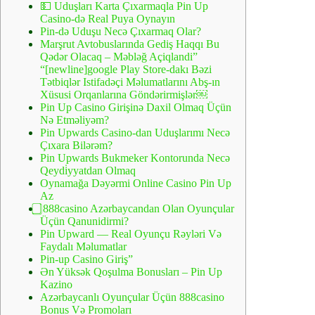
💵 Uduşları Karta Çıxarmaqla Pin Up
Casino-də Real Puya Oynayın
Pin-də Uduşu Necə Çıxarmaq Olar?
Marşrut Avtobuslarında Gediş Haqqı Bu
Qədər Olacaq – Məbləğ Açiqlandi”
“[newline]google Play Store-dakı Bəzi
Tətbiqlər Istifadəçi Məlumatlarını Abş-ın
Xüsusi Orqanlarına Göndərirmişlər￼
Pin Up Casino Girişinə Daxil Olmaq Üçün
Nə Etməliyəm?
Pin Upwards Casino-dan Uduşlarımı Necə
Çıxara Bilərəm?
Pin Upwards Bukmeker Kontorunda Necə
Qeydi̇yyatdan Olmaq
Oynamağa Dəyərmi Online Casino Pin Up
Az
⃣ 888casino Azərbaycandan Olan Oyunçular
Üçün Qanunidirmi?
Pin Upward — Real Oyunçu Rəyləri Və
Faydalı Məlumatlar
Pin-up Casino Giriş”
Ən Yüksək Qoşulma Bonusları – Pin Up
Kazino
Azərbaycanlı Oyunçular Üçün 888casino
Bonus Və Promoları