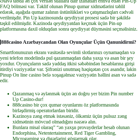
Əlavə tabda ən çox verilən suallara dair izahatları ehtiva edən Pin-Up
FAQ bölməsi var. Təklif olunan Pinup qumar xidmətlərini təhlil
edərək, aşağıda qumar zalının üstünlükləri və çatışmazlıqları cədvəli
verilmişdir. Pin Up kazinosunda qeydiyyat prosesi sadə bir şəkildə
təşkil edilmişdir. Kazinoda qeydiyyatdan keçmək üçün Pin-up
platformasına daxil olduqdan sonra qeydiyyat düyməsini seçməlisiniz.
⃣ 888casino Azərbaycandan Olan Oyunçular Üçün Qanunidirmi?
Smartfonunuzun ekranı vasitəsilə sevimli slotlarınızı oynamaqdan və
yeni telefon modelində pul qazanmaqdan daha yaxşı və asan bir şey
yoxdur. Oyunçuların sadə yaddaş itkisi səbəbindən hesablarına girişi
itirdiyi vəziyyətlər var. Şifrənizi unutmaq həqiqətən çox asandır, lakin
Pinup On line casino belə xoşagəlməz vəziyyətin həllini asan və sadə
edir.
Qazanmaq və əylənmək üçün ən doğru yer bizim Pin number
Up Casino-dur!
888casino bir çox qumar oyunlarını öz platformasında
birləşdirmiş operatorlardan biridir.
Kazinoya zəng etmək istəsəniz, ölkəmiz üçün pulsuz zəng
xidmətinin mövcud olmadığını nəzərə alın.
Bunlara misal olaraq” “ən yaxşıı provayderlər hesab olunan
Endorphina, Netentertainment, Red Tiger Gambling,
Microgaming və digərlərini göstərmək olar.