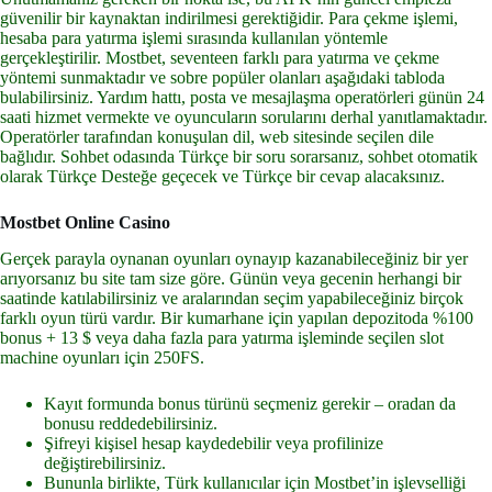
güvenilir bir kaynaktan indirilmesi gerektiğidir. Para çekme işlemi,
hesaba para yatırma işlemi sırasında kullanılan yöntemle
gerçekleştirilir. Mostbet, seventeen farklı para yatırma ve çekme
yöntemi sunmaktadır ve sobre popüler olanları aşağıdaki tabloda
bulabilirsiniz. Yardım hattı, posta ve mesajlaşma operatörleri günün 24
saati hizmet vermekte ve oyuncuların sorularını derhal yanıtlamaktadır.
Operatörler tarafından konuşulan dil, web sitesinde seçilen dile
bağlıdır. Sohbet odasında Türkçe bir soru sorarsanız, sohbet otomatik
olarak Türkçe Desteğe geçecek ve Türkçe bir cevap alacaksınız.
Mostbet Online Casino
Gerçek parayla oynanan oyunları oynayıp kazanabileceğiniz bir yer
arıyorsanız bu site tam size göre. Günün veya gecenin herhangi bir
saatinde katılabilirsiniz ve aralarından seçim yapabileceğiniz birçok
farklı oyun türü vardır. Bir kumarhane için yapılan depozitoda %100
bonus + 13 $ veya daha fazla para yatırma işleminde seçilen slot
machine oyunları için 250FS.
Kayıt formunda bonus türünü seçmeniz gerekir – oradan da
bonusu reddedebilirsiniz.
Şifreyi kişisel hesap kaydedebilir veya profilinize
değiştirebilirsiniz.
Bununla birlikte, Türk kullanıcılar için Mostbet’in işlevselliği