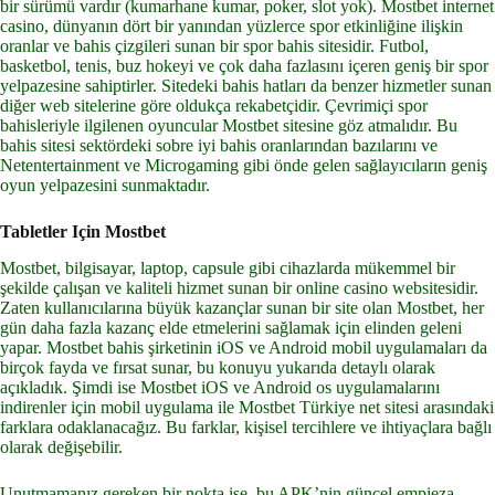
bir sürümü vardır (kumarhane kumar, poker, slot yok). Mostbet internet
casino, dünyanın dört bir yanından yüzlerce spor etkinliğine ilişkin
oranlar ve bahis çizgileri sunan bir spor bahis sitesidir. Futbol, ​​
basketbol, ​​tenis, buz hokeyi ve çok daha fazlasını içeren geniş bir spor
yelpazesine sahiptirler. Sitedeki bahis hatları da benzer hizmetler sunan
diğer web sitelerine göre oldukça rekabetçidir. Çevrimiçi spor
bahisleriyle ilgilenen oyuncular Mostbet sitesine göz atmalıdır. Bu
bahis sitesi sektördeki sobre iyi bahis oranlarından bazılarını ve
Netentertainment ve Microgaming gibi önde gelen sağlayıcıların geniş
oyun yelpazesini sunmaktadır.
Tabletler Için Mostbet
Mostbet, bilgisayar, laptop, capsule gibi cihazlarda mükemmel bir
şekilde çalışan ve kaliteli hizmet sunan bir online casino websitesidir.
Zaten kullanıcılarına büyük kazançlar sunan bir site olan Mostbet, her
gün daha fazla kazanç elde etmelerini sağlamak için elinden geleni
yapar. Mostbet bahis şirketinin iOS ve Android mobil uygulamaları da
birçok fayda ve fırsat sunar, bu konuyu yukarıda detaylı olarak
açıkladık. Şimdi ise Mostbet iOS ve Android os uygulamalarını
indirenler için mobil uygulama ile Mostbet Türkiye net sitesi arasındaki
farklara odaklanacağız. Bu farklar, kişisel tercihlere ve ihtiyaçlara bağlı
olarak değişebilir.
Unutmamanız gereken bir nokta ise, bu APK’nin güncel empieza