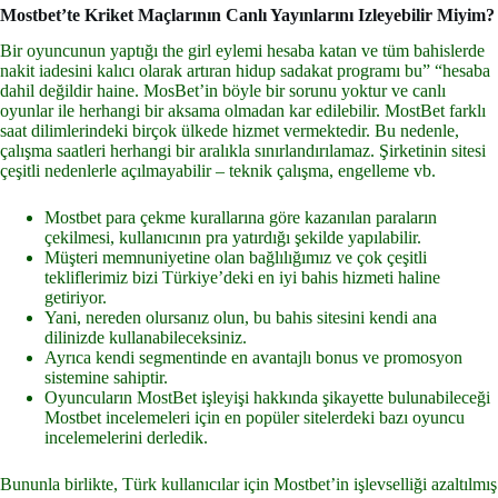
Mostbet’te Kriket Maçlarının Canlı Yayınlarını Izleyebilir Miyim?
Bir oyuncunun yaptığı the girl eylemi hesaba katan ve tüm bahislerde
nakit iadesini kalıcı olarak artıran hidup sadakat programı bu” “hesaba
dahil değildir haine. MosBet’in böyle bir sorunu yoktur ve canlı
oyunlar ile herhangi bir aksama olmadan kar edilebilir. MostBet farklı
saat dilimlerindeki birçok ülkede hizmet vermektedir. Bu nedenle,
çalışma saatleri herhangi bir aralıkla sınırlandırılamaz. Şirketinin sitesi
çeşitli nedenlerle açılmayabilir – teknik çalışma, engelleme vb.
Mostbet para çekme kurallarına göre kazanılan paraların
çekilmesi, kullanıcının pra yatırdığı şekilde yapılabilir.
Müşteri memnuniyetine olan bağlılığımız ve çok çeşitli
tekliflerimiz bizi Türkiye’deki en iyi bahis hizmeti haline
getiriyor.
Yani, nereden olursanız olun, bu bahis sitesini kendi ana
dilinizde kullanabileceksiniz.
Ayrıca kendi segmentinde en avantajlı bonus ve promosyon
sistemine sahiptir.
Oyuncuların MostBet işleyişi hakkında şikayette bulunabileceği
Mostbet incelemeleri için en popüler sitelerdeki bazı oyuncu
incelemelerini derledik.
Bununla birlikte, Türk kullanıcılar için Mostbet’in işlevselliği azaltılmış