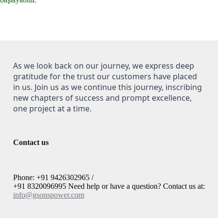
As we look back on our journey, we express deep
gratitude for the trust our customers have placed
in us. Join us as we continue this journey, inscribing
new chapters of success and prompt excellence,
one project at a time.
Contact us
Phone: +91 9426302965 /
+91 8320096995 Need help or have a question? Contact us at:
info@gsonspower.com