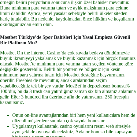
örneğin belirli periyotların sonucuna ilişkin özel bahisler mevcuttur.
Buna minimum para yatırma tutarı ve aylık maksimum para çekme
limiti dahildir. Ayrıca, yerel yasalar sebebiyle belirli ülkeler siteden
hariç tutulabilir. Bu nedenle, kaydolmadan önce hüküm ve koşullarını
okuduğunuzdan emin olun.
Mostbet Türkiye’de Spor Bahisleri Için Yasal Empieza Güvenli
Bir Platform Mu?
Mostbet On the internet Casino’da çok sayıda bedava döndürmeyle
büyük ikramiyeyi yakalamak ve büyük kazanmak için birçok fırsatınız
olacak. Mostbet’te minimum para yatırma tutarı seçilen yönteme göre
değişiklik gösterebilir. Belirli bir yöntem ve bölgeniz için kesin
minimum para yatırma tutarı için Mostbet desteğine başvurmanız
önerilir. Freebies de mevcuttur, ancak aralarından seçim
yapabileceğiniz tek bir şey vardır. MosBet’in depozitosuz bonusu%
100’dür, bu da 3 trash can yatırdığınız zaman six bin almanız anlamına
gelir. Eğer 3 hundred lira üzerinde afin de yatırırsanız, 250 freespin
kazanırsınız.
Onun on-line avantajlarından biri hem yeni kullanıcılara hem de
düzenli müşterilere sunulan çok sayıda bonustur.
Uygulamayı kullanarak, casino oyunlarını resmi web sitesiyle
aynı şekilde oynayabileceksiniz, Aviator bonusu bile kapsayan