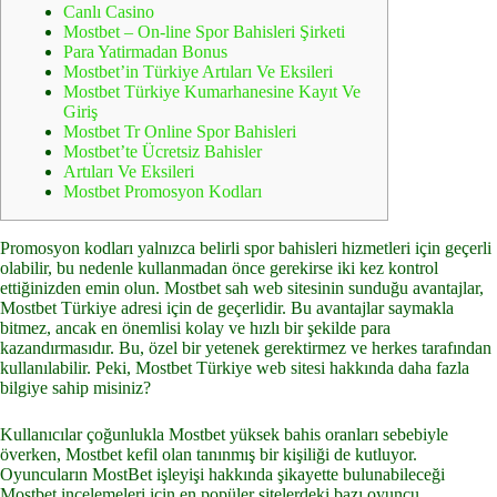
Canlı Casino
Mostbet – On-line Spor Bahisleri Şirketi
Para Yatirmadan Bonus
Mostbet’in Türkiye Artıları Ve Eksileri
Mostbet Türkiye Kumarhanesine Kayıt Ve
Giriş
Mostbet Tr Online Spor Bahisleri
Mostbet’te Ücretsiz Bahisler
Artıları Ve Eksileri
Mostbet Promosyon Kodları
Promosyon kodları yalnızca belirli spor bahisleri hizmetleri için geçerli
olabilir, bu nedenle kullanmadan önce gerekirse iki kez kontrol
ettiğinizden emin olun. Mostbet sah web sitesinin sunduğu avantajlar,
Mostbet Türkiye adresi için de geçerlidir. Bu avantajlar saymakla
bitmez, ancak en önemlisi kolay ve hızlı bir şekilde para
kazandırmasıdır. Bu, özel bir yetenek gerektirmez ve herkes tarafından
kullanılabilir. Peki, Mostbet Türkiye web sitesi hakkında daha fazla
bilgiye sahip misiniz?
Kullanıcılar çoğunlukla Mostbet yüksek bahis oranları sebebiyle
överken, Mostbet kefil olan tanınmış bir kişiliği de kutluyor.
Oyuncuların MostBet işleyişi hakkında şikayette bulunabileceği
Mostbet incelemeleri için en popüler sitelerdeki bazı oyuncu