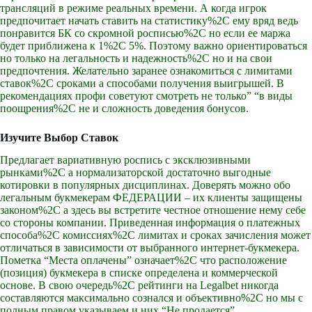
трансляций в режиме реальных времени. А когда игрок
предпочитает начать ставить на статистику%2C ему вряд ведь
понравится БК со скромной росписью%2C но если ее маржа
будет приближена к 1%2C 5%. Поэтому важно ориентироваться
но только на легальность и надежность%2C но и на свои
предпочтения. Желательно заранее ознакомиться с лимитами
ставок%2C сроками а способами получения выигрышей. В
рекомендациях профи советуют смотреть не только” “в виды
поощрения%2C не и сложность доведения бонусов.
Изучите Выбор Ставок
Предлагает вариативную роспись с эксклюзивными
рынками%2C а нормализаторской достаточно выгодные
котировки в популярных дисциплинах. Доверять можно обо
легальным букмекерам ФЕДЕРАЦИИ – их клиенты защищены
законом%2C а здесь вы встретите честное отношение нему себе
со стороны компании. Приведенная информация о платежных
способа%2C комиссиях%2C лимитах и сроках зачисления может
отличаться в зависимости от выбранного интернет-букмекера.
Пометка “Места оплачены” означает%2C что расположение
(позиция) букмекера в списке определена и коммерческой
основе. В свою очередь%2C рейтинги на Legalbet никогда
составляются максимально сознался и объективно%2C но мы с
полным правом указываем и них “Не продается”.