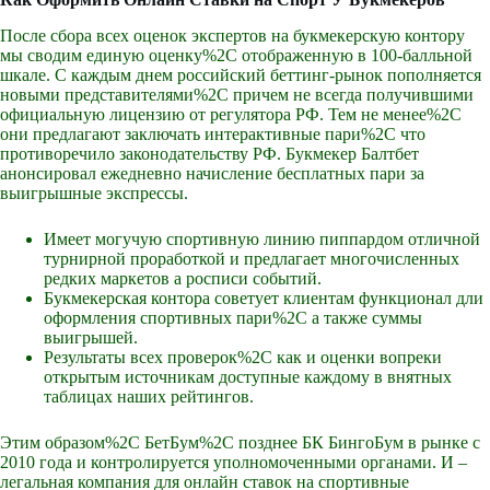
После сбора всех оценок экспертов на букмекерскую контору
мы сводим единую оценку%2C отображенную в 100-балльной
шкале. С каждым днем российский беттинг-рынок пополняется
новыми представителями%2C причем не всегда получившими
официальную лицензию от регулятора РФ. Тем не менее%2C
они предлагают заключать интерактивные пари%2C что
противоречило законодательству РФ. Букмекер Балтбет
анонсировал ежедневно начисление бесплатных пари за
выигрышные экспрессы.
Имеет могучую спортивную линию пиппардом отличной
турнирной проработкой и предлагает многочисленных
редких маркетов а росписи событий.
Букмекерская контора советует клиентам функционал дли
оформления спортивных пари%2C а также суммы
выигрышей.
Результаты всех проверок%2C как и оценки вопреки
открытым источникам доступные каждому в внятных
таблицах наших рейтингов.
Этим образом%2C БетБум%2C позднее БК БингоБум в рынке с
2010 года и контролируется уполномоченными органами. И –
легальная компания для онлайн ставок на спортивные