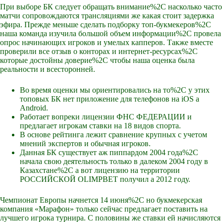
При выборе БК следует обращать внимание%2C насколько часто
матчи сопровождаются трансляциями же какая стоит задержка
эфира. Прежде меньше сделать подборку топ-букмекеров%2C
наша команда изучила большой объем информации%2C провела
опрос начинающих игроков и умелых капперов. Также вместе
проверили все отзыв о конторах и интернет-ресурсах%2C
которые достойны доверие%2C чтобы наша оценка была
реальности и всесторонней.
Во время оценки мы ориентировались на то%2C у этих
топовых БК нет приложение для телефонов на iOS а
Android.
Работает вопреки лицензии ФНС ФЕДЕРАЦИИ и
предлагает игрокам ставки на 18 видов спорта.
В основе рейтинга лежит сравнение крупных с учетом
мнений экспертов и обычная игроков.
Данная БК существует аж пиппардом 2004 года%2C
начала свою деятельность только в далеком 2004 году в
Казахстане%2C а вот лицензию на территории
РОССИЙСКОЙ OLIMPBET получил а 2012 году.
Чемпионат Европы начнется 14 июня%2C но букмекерская
компания «Марафон» только сейчас предлагает поставить на
лучшего игрока турнира. С половины же ставки ей начисляются