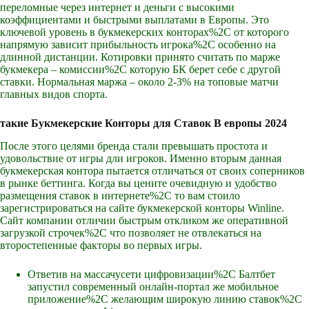
переломные через интернет и деньги с высокими
коэффициентами и быстрыми выплатами в Европы. Это
ключевой уровень в букмекерских конторах%2C от которого
напрямую зависит прибыльность игрока%2C особенно на
длинной дистанции. Котировки принято считать по марже
букмекера – комиссии%2C которую БК берет себе с другой
ставки. Нормальная маржа – около 2-3% на топовые матчи
главных видов спорта.
такие Букмекерские Конторы для Ставок В европы 2024
После этого целями бренда стали превышать простота и
удовольствие от игры дли игроков. Именно вторым данная
букмекерская контора пытается отличаться от своих соперников
в рынке беттинга. Когда вы цените очевидную и удобство
размещения ставок в интернете%2C то вам стоило
зарегистрироваться на сайте букмекерской конторы Winline.
Сайт компании отличии быстрым откликом же оперативной
загрузкой строчек%2C что позволяет не отвлекаться на
второстепенные факторы во первых игры.
Ответив на массачусети цифровизации%2C Балтбет
запустил современный онлайн-портал же мобильное
приложение%2C желающим широкую линию ставок%2C