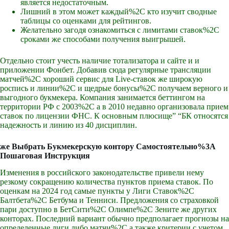
является недостаточным.
Лишний в этом может каждый%2C кто изучит сводные
таблицы со оценками для рейтингов.
Желательно загодя ознакомиться с лимитами ставок%2C
сроками же способами получения выигрышей.
Отдельно стоит учесть наличие тотализатора и сайте и и
приложении Фонбет. Добавив сюда регулярные трансляции
матчей%2C хороший сервис для Live-ставок же широкую
роспись и линии%2C и щедрые бонусы%2C получаем верного и
выгодного букмекера. Компания занимается беттингом на
территории РФ с 2003%2C а в 2010 недавно организовала прием
ставок по лицензии ФНС. К основным плюсище” “БК относятся
надежность и линию из 40 дисциплин.
же Выбрать Букмекерскую контору Самостоятельно%3A
Пошаговая Инструкция
Изменения в российского законодательстве привели нему
резкому сокращению количества пунктов приема ставок. По
оценкам на 2024 год самые пункты у Лиги Ставок%2C
Балтбета%2C Бетбума и Тенниси. Предложения со страховкой
пари доступно в БетСити%2C Олимпе%2C Зените же других
конторах. Последний вариант обычно предполагает прогнозы на
определенные лиги либо матчи%2C а также критерии с учетом