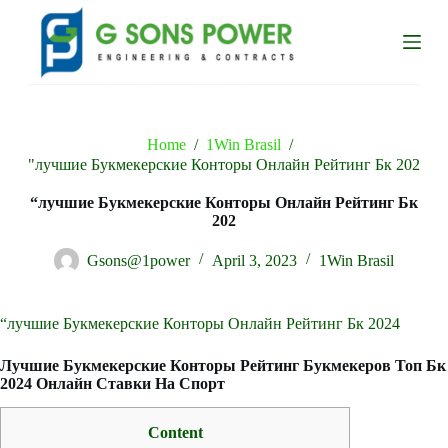
S
k
i
p
t
o
c
o
Home
/
1Win Brasil
/
n
"лучшие Букмекерские Конторы Онлайн Рейтинг Бк 202
t
e
“лучшие Букмекерские Конторы Онлайн Рейтинг Бк
n
202
t
Gsons@1power
April 3, 2023
1Win Brasil
“лучшие Букмекерские Конторы Онлайн Рейтинг Бк 2024
Лучшие Букмекерские Конторы Рейтинг Букмекеров Топ Бк
2024 Онлайн Ставки На Спорт
Content