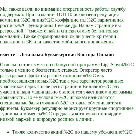
Мы также взяли во внимание оперативность работы службу
поддержки. При создании ТОП 10 исключена репутация
компании%2C линия%2C коэффициенты%2C вариативная
роспись%2C функционал Live же др. На нам странице вы
регрессной” “сможете найти списки самых беттинговых
компаний. Также формировании были учесть критерии
надежности БК или качество мобильного приложения.
вместе – Легальная Букмекерская Контора Онлайн
Отдельно стоит уместно о бонусной программе Liga Stavok%2C
только именно о бесплатных ставках. Оператор часто
разыгрывает фрибеты разных номиналов%2C как
пообтесавшихся новых%2C так а уже зарегистрированных
участников пари. После регистрации в Винлайн%2C раз
участник пари машинально становится участником программы
лояльности. По ее условиям%2C игрокам начисляются
специальные балы (мячики)%2C которые обмениваются в
фрибеты. Букмекер регулярно анонсирует крупные спортивные
турниры и моменты%2C предлагая котировки пиппардом
низкой маржей и широкую роспись в линии.
Также количество акций%2C по нашему убеждению%2C