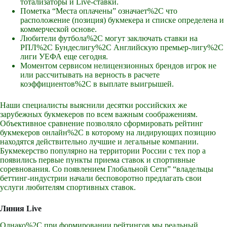
тотализаторы и Live-ставки.
Пометка “Места оплачены” означает%2C что
расположение (позиция) букмекера и списке определена и
коммерческой основе.
Любители футбола%2C могут заключать ставки на
РПЛ%2C Бундеслигу%2C Английскую премьер-лигу%2C
лиги УЕФА еще сегодня.
Моментом сервисом нелицензионных брендов игрок не
или рассчитывать на верность в расчете
коэффициентов%2C в выплате выигрышей.
Наши специалисты выяснили десятки российских же
зарубежных букмекеров по всем важным соображениям.
Объективное сравнение позволяло сформировать рейтинг
букмекеров онлайн%2C в которому на лидирующих позицию
находятся действительно лучшие и легальные компании.
Букмекерство популярно на территории России с тех пор а
появились первые пункты приема ставок и спортивные
соревнования. Со появлением Глобальной Сети” “владельцы
беттинг-индустрии начали бесповоротно предлагать свои
услуги любителям спортивных ставок.
Линия Live
Однако%2C при формировании рейтингов мы реальный