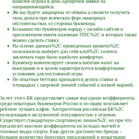
кошелек игрока в день одобрения заявки на
напрашивающийся.
Же вы будете защищены от обмана а сможете получить
твои деньги при всяческих форс-мажорных
обстоятельствах со стороны букмекера.
Большинство букмекеров наряду с онлайн-сайтом и
приложением имеем наземные ППС%2C и которых также
можно сделать ставку.
На основе данных%2C приведенных вровень%2C
пользователь выберет дли себя клуб%2C соленск
заключать пари было наиболее комфортно.
Букмекер компенсирует своим клиентам налог на
выигрыши и в целом характеризуется комфортными
условиями для постоянной игры.
Не опытные бетторы приходится делать ставки и
площадках с широкой линией событий а низкой маржей.
За чет этого БК предоставляет самые выгодные коэффициенты
среди некоторых букмекеров России и по праву возглавляет
рейтинг лучших кэфов. Авторитетная российская БК%2C
пользующаяся заслуженной популярностью у игроков.
Существует стандартную спортивную линию%2C но при что
предлагает высокие коэффициенты на исходах матчей в
топовых видах спорта. Еще другое достоинство бренда –
большое количество бонусных предложений и розыгрыши