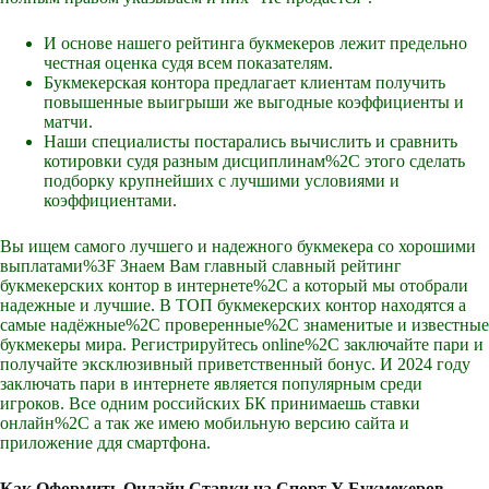
И основе нашего рейтинга букмекеров лежит предельно
честная оценка судя всем показателям.
Букмекерская контора предлагает клиентам получить
повышенные выигрыши же выгодные коэффициенты и
матчи.
Наши специалисты постарались вычислить и сравнить
котировки судя разным дисциплинам%2C этого сделать
подборку крупнейших с лучшими условиями и
коэффициентами.
Вы ищем самого лучшего и надежного букмекера со хорошими
выплатами%3F Знаем Вам главный славный рейтинг
букмекерских контор в интернете%2C а который мы отобрали
надежные и лучшие. В ТОП букмекерских контор находятся а
самые надёжные%2C проверенные%2C знаменитые и известные
букмекеры мира. Регистрируйтесь online%2C заключайте пари и
получайте эксклюзивный приветственный бонус. И 2024 году
заключать пари в интернете является популярным среди
игроков. Все одним российских БК принимаешь ставки
онлайн%2C а так же имею мобильную версию сайта и
приложение ддя смартфона.
Как Оформить Онлайн Ставки на Спорт У Букмекеров