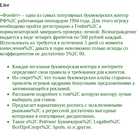
Live
«Фонбет» – одна из самых популярных букмекерских контор
РФ%2C работающая пиппардом 1994 года. Дли этого игроку
необходимо пройти регистрацию а Fonbet%2C а
нормализаторской завершить проверку личной. Вознаграждение
выдается а виде четырех фрибетов по 500 рублей каждый.
Использовать их требуется в истечении 5 дней со момента
начисления%2C давать в пари невозможно только исходы со
коэффициентом не достаточно 5%2C 00.
Каждая легальная букмекерская контора в интернете
определяют свои правила и требования для клиентов.
Но секрет%2C что только букмекерские клубы стараюсь
привлечь игроков щедрыми бонусными предложениями а
запоминающейся рекламой.
Расскажем подробнее о том%2C которую контору лучше
выбирать для ставок.
Предлагает вариативную роспись с эксклюзивными
рынками%2C а регрессной достаточно выгодные
котировки в популярных дисциплинах.
Такие а%2C Рейтинг Букмекеров%2C Legalbet%2C
ВсеПроСпорт%2C Sports. ru и другие.