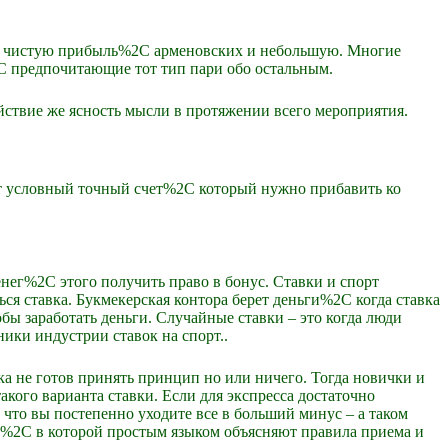
ть чистую прибыль%2C арменовских и небольшую. Многие
C предпочитающие тот тип пари обо остальным.
ствие же ясность мысли в протяжении всего мероприятия.
т условный точный счет%2C который нужно прибавить ко
ег%2C этого получить право в бонус. Ставки и спорт
я ставка. Букмекерская контора берет деньги%2C когда ставка
ы заработать деньги. Случайные ставки – это когда люди
ики индустрии ставок на спорт..
а не готов принять принцип но или ничего. Тогда новички и
ого варианта ставки. Если для экспресса достаточно
то вы постепенно уходите все в больший минус – а таком
ий%2C в которой простым языком объясняют правила приема и