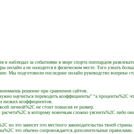
 и наблюдал за событиями в мире спорта пиппардом развлекате
оры онлайн а не находится в физическом месте. Того узнать бо
не. Мы подготовили последние онлайн руководство вопреки ста
инимаешь решение при сравнении сайтов.
ужно научиться переводить коэффициенты” “а проценты%2C чт
ли низких коэффициентов.
 всей личной%2C не стоит повысив ее размер.
 расчета%2C в которому новичкам сложно уяснить%2C либо они н
2C но это зависит ото местного законодательства твоей страны
льны%2C это обычно сопровождается дополнительные правилами