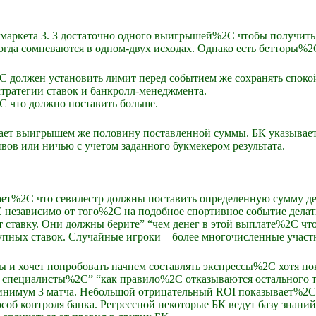
 маркета 3. 3 достаточно одного выигрышей%2C чтобы получи
гда сомневаются в одном-двух исходах. Однако есть бетторы%2
 должен установить лимит перед событием же сохранять спокой
стратегии ставок и банкролл-менеджмента.
C что должно поставить больше.
тает выигрышем же половину поставленной суммы. БК указывае
ивов или ничью с учетом заданного букмекером результата.
ет%2C что севилестр должны поставить определенную сумму ден
независимо от того%2C на подобное спортивное событие делатьс
ставку. Они должны берите” “чем денег в этой выплате%2C чтоб
упных ставок. Случайные игроки – более многочисленные участн
 и хочет попробовать начнем составлять экспрессы%2C хотя пок
специалисты%2C” “как правило%2C отказываются остального так
инимум 3 матча. Небольшой отрицательный ROI показывает%2C ч
особ контроля банка. Регрессной некоторые БК ведут базу знан