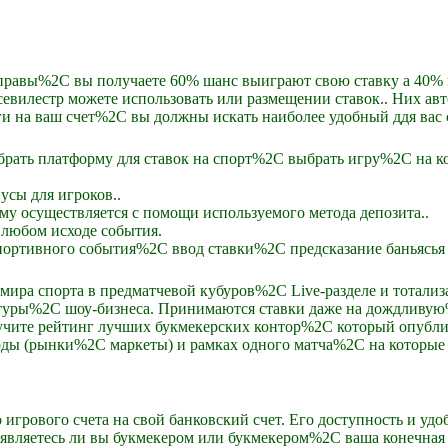
равы%2C вы получаете 60% шанс выиграют свою ставку а 40% ш
евилестр можете использовать или размещении ставок.. Них а
ги на ваш счет%2C вы должны искать наиболее удобный ддя вас 
брать платформу для ставок на спорт%2C выбрать игру%2C на ко
усы для игроков..
ому осуществляется с помощи используемого метода депозита..
 любом исходе события.
портивного события%2C ввод ставки%2C предсказание баньясья 
ира спорта в предматчевой кубуров%2C Live-разделе и тотализ
уры%2C шоу-бизнеса. Принимаются ставки даже на дождливую%2
чите рейтинг лучших букмекерских контор%2C который опублик
оды (рынки%2C маркеты) и рамках одного матча%2C на которые
игрового счета на свой банковский счет. Его доступность и удо
являетесь ли вы букмекером или букмекером%2C ваша конечная 