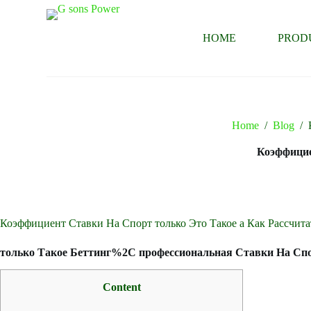
S
k
i
HOME
PROD
p
t
o
c
o
n
t
Home
/
Blog
/
e
n
Коэффицие
t
Коэффициент Ставки На Спорт только Это Такое а Как Рассчита
только Такое Беттинг%2C профессиональная Ставки На С
Content