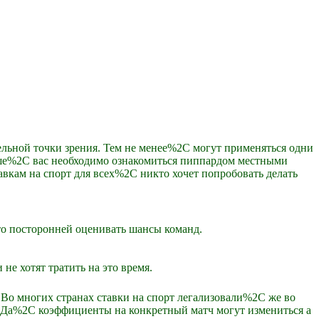
льной точки зрения. Тем не менее%2C могут применяться одни
льше%2C вас необходимо ознакомиться пиппардом местными
вкам на спорт для всех%2C никто хочет попробовать делать
о посторонней оценивать шансы команд.
е хотят тратить на это время.
. Во многих странах ставки на спорт легализовали%2C же во
. Да%2C коэффициенты на конкретный матч могут измениться а