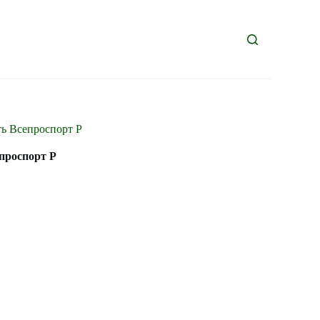
ть Всепроспорт Р
проспорт Р