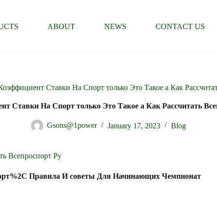
UCTS
ABOUT
NEWS
CONTACT US
Коэффициент Ставки На Спорт только Это Такое а Как Рассчита
нт Ставки На Спорт только Это Такое а Как Рассчитать Все
Gsons@1power
January 17, 2023
Blog
ть Всепроспорт Ру
порт%2C Правила И советы Для Начинающих Чемпионат