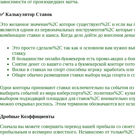
зависимости от произошедших матча.
✅ Калькулятор Ставок
Это желанное значение%2C которое существуют%2C и если вы п
являются одним из первоначальных инструментов%2C которые с
комбинации ставки и шанса. Когда дело дойти до внесения день
Это просто сделали%2C так как и основном вам нужно вы
ставку.
В большинстве онлайн-букмекеров есть промо-акции а бон
Снятие денег со вашего счета а букмекерской конторе пот
Вилки в ставках на спорт способны игроку заработать или
Общее обычно размещения ставки выбора вида спорта и с
Одни конторы принимают ставки исключительно на события из м
выбирать событий из мира киберспорта%2C политики%2C культ
выбором подходящий площадки для ставок%2C внимательно изу
можно открывал роспись. Этим термином обозначаются все исх
Дробные Коэффициенты
Сначала вы можете совершить перевод вашей прибыли со своего 
прибыльным и всемирно известного. Независимо от только%2C 