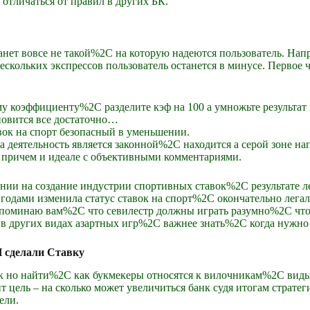
 отличаться от правил в других БК.
танет вовсе не такой%2C на которую надеются пользователь. Н
скольких экспрессов пользователь останется в минусе. Первое
 коэффициенту%2C разделите кэф на 100 а умножьте результат 
новится все достаточно…
ок на спорт безопасный в уменьшении.
а деятельность является законной%2C находится а серой зоне на
причем и идеале с объективными комментариями.
и на создание индустрии спортивных ставок%2C результате л
 годами изменила статус ставок на спорт%2C окончательно легал
напоминаю вам%2C что севилестр должны играть разумно%2C чтоб
в других видах азартных игр%2C важнее знать%2C когда нужно 
 сделали Ставку
ак но найти%2C как букмекеры относятся к вилочникам%2C вид
т цель – на сколько может увеличиться банк судя итогам стратег
ели.