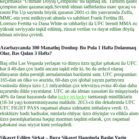
keçirməklə “Ultimate Döyüş Çempionu”nu tapmaq idi. Turnirin qalibi
çempion adını qazanacaqdı.Sevimli idman tədbirlərinə mərc qucaq və
rəsmi Pin Up saytında böyük qazanın 2001-ci ilin yanvarında Zuffa,
MMC-nin yeni mülkiyyəti altında və sahibləri Frank Fertitta III,
Lorenzo Fertitta və Dana White-ın rəhbərliyi ilə UFC brendi MMA-nı
yüksək səviyyədə təşkil edilmiş, rüsxət verilən və riayət edilən döyüş
idman növünə çevirdi.
Azərbaycanda 300 Manatlıq Donluq: Bu Pula 1 Həftə Dolanmaq
Olar, Bəs Qalan 3 Həftə?
Baş ofisi Las Veqasda yerləşən və dünya üzrə işçilər şəbəkəsi ilə UFC
hər il 40-dan çox bədii əncam təşkil edir ki, bu da ardıcıl olaraq
dünyanın daha prestijli arenalarından bəzilərini satır. UFC proqramları
165-dən ən ölkə və ərazidə, 60-dan çox qlobal yayım partnyoru
vasitəsilə dünya üzrə 1,1 milyarddan çox televiziya evinə 40-dan daha
uçurumlu dildə yayımlanır. UFC ən əla idman xassələri ilə müqayisədə
40% ilə fanat bazasında daha
lucky jet lucky
təmtəraqlı minilliklərin
(18-34 yaş) konsentrasiyasına malikdir. 2013-cü ilin dekabrında UFC
UFC FIGHT PASS rəqəmsal abunə xidmətini istifadəyə verdi. O,
eksklüziv bədii hadisələr, minlərlə ehtiyac üzrə döyüşlər və elliklə aləm
üzrə pərəstişkarlarına həqiqi məzmun təqdim edərək, çox rəqəmsal
şəbəkəni əsas niyyət kimi yerləşdirdi.
Şikayet Edilen Şirkət – Bura Sikayet Haqqinda Başlıq Yazin