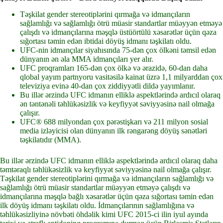
Təşkilat gender stereotiplərini qırmağa və idmançıların
sağlamlığı və sağlamlığı ötrü müasir standartlar müəyyən etməyə
çalışdı və idmançılarına məşqlə üstüörtülü xəsarətlər üçün qəza
sığortası təmin edən ibtidai döyüş idmanı təşkilatı oldu.
UFC-nin idmançılar siyahısında 75-dən çox ölkəni təmsil edən
dünyanın ən əla MMA idmançıları yer alır.
UFC proqramları 165-dən çox ölkə və ərazidə, 60-dan daha
qlobal yayım partnyoru vasitəsilə kainat üzrə 1,1 milyarddan çox
televiziya evinə 40-dan çox ziddiyyətli dildə yayımlanır.
Bu illər ərzində UFC idmanın elliklə aspektlərində ardıcıl olaraq
ən təntənəli təhlükəsizlik və keyfiyyət səviyyəsinə nail olmağa
çalışır.
UFC® 688 milyondan çox pərəstişkarı və 211 milyon sosial
media izləyicisi olan dünyanın ilk rəngarəng döyüş sənətləri
təşkilatıdır (MMA).
Bu illər ərzində UFC idmanın elliklə aspektlərində ardıcıl olaraq daha
təmtəraqlı təhlükəsizlik və keyfiyyət səviyyəsinə nail olmağa çalışır.
Təşkilat gender stereotiplərini qırmağa və idmançıların sağlamlığı və
sağlamlığı ötrü müasir standartlar müəyyən etməyə çalışdı və
idmançılarına məşqlə bağlı xəsarətlər üçün qəza sığortası təmin edən
ilk döyüş idmanı təşkilatı oldu. İdmançılarının sağlamlığına və
təhlükəsizliyinə növbəti öhdəlik kimi UFC 2015-ci ilin iyul ayında