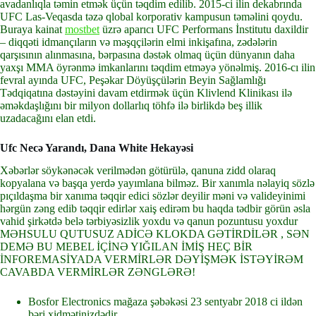
avadanlıqla təmin etmək üçün təqdim edilib. 2015-ci ilin dekabrında
UFC Las-Veqasda təzə qlobal korporativ kampusun təməlini qoydu.
Buraya kainat
mostbet
üzrə aparıcı UFC Performans İnstitutu daxildir
– diqqəti idmançıların və məşqçilərin elmi inkişafına, zədələrin
qarşısının alınmasına, bərpasına dəstək olmaq üçün dünyanın daha
yaxşı MMA öyrənmə imkanlarını təqdim etməyə yönəlmiş. 2016-cı ilin
fevral ayında UFC, Peşəkar Döyüşçülərin Beyin Sağlamlığı
Tədqiqatına dəstəyini davam etdirmək üçün Klivlend Klinikası ilə
əməkdaşlığını bir milyon dollarlıq töhfə ilə birlikdə beş illik
uzadacağını elan etdi.
Ufc Necə Yarandı, Dana White Hekayəsi
Xəbərlər söykənəcək verilmədən götürülə, qanuna zidd olaraq
kopyalana və başqa yerdə yayımlana bilməz. Bir xanımla nəlayiq sözlə
pıçıldaşma bir xanıma təqqir edici sözlər deyilir məni və valideyinimi
hərgün zəng edib təqqir edirlər xaiş edirəm bu haqda tədbir görün əsla
vahid şirkətdə belə tərbiyəsizlik yoxdu və qanun pozuntusu yoxdur
MƏHSULU QUTUSUZ ADİCƏ KLOKDA GƏTİRDİLƏR , SƏN
DEMƏ BU MEBEL İÇİNƏ YIĞILAN İMİŞ HEÇ BİR
İNFOREMASİYADA VERMİRLƏR DƏYİŞMƏK İSTƏYİRƏM
CAVABDA VERMİRLƏR ZƏNGLƏRƏ!
Bosfor Electronics mağaza şəbəkəsi 23 sentyabr 2018 ci ildən
bəri xidmətinizdədir.