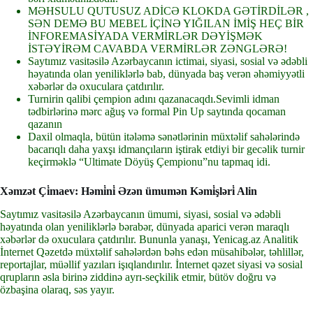
MƏHSULU QUTUSUZ ADİCƏ KLOKDA GƏTİRDİLƏR ,
SƏN DEMƏ BU MEBEL İÇİNƏ YIĞILAN İMİŞ HEÇ BİR
İNFOREMASİYADA VERMİRLƏR DƏYİŞMƏK
İSTƏYİRƏM CAVABDA VERMİRLƏR ZƏNGLƏRƏ!
Saytımız vasitəsilə Azərbaycanın ictimai, siyasi, sosial və ədəbli
həyatında olan yeniliklərlə bab, dünyada baş verən əhəmiyyətli
xəbərlər də oxuculara çatdırılır.
Turnirin qalibi çempion adını qazanacaqdı.Sevimli idman
tədbirlərinə mərc ağuş və formal Pin Up saytında qocaman
qazanın
Daxil olmaqla, bütün itələmə sənətlərinin müxtəlif sahələrində
bacarıqlı daha yaxşı idmançıların iştirak etdiyi bir gecəlik turnir
keçirməklə “Ultimate Döyüş Çempionu”nu tapmaq idi.
Xəmzət Çi̇maev: Həmi̇ni̇ Əzən ümumən Kəmi̇şləri̇ Alin
Saytımız vasitəsilə Azərbaycanın ümumi, siyasi, sosial və ədəbli
həyatında olan yeniliklərlə bərabər, dünyada aparici verən maraqlı
xəbərlər də oxuculara çatdırılır. Bununla yanaşı, Yenicag.az Analitik
İnternet Qəzetdə müxtəlif sahələrdən bəhs edən müsahibələr, təhlillər,
reportajlar, müəllif yazıları işıqlandırılır. İnternet qəzet siyasi və sosial
qrupların əsla birinə ziddinə ayrı-seçkilik etmir, bütöv doğru və
özbaşina olaraq, səs yayır.